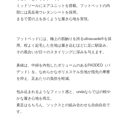
ミッドソールにエアユニットを搭載。フットベットの内
部には高反発ウレタンシートを採用。
まるで雲の上を歩くような履き心地を実現。
フットベッドには、極上の肌触りを誇るultrasuede®︎を採
用。程よく起毛した生地は履き込むほどに足に馴染み、
その風合いが日々のスタイリングに深みを与えます。
鼻緒は、中綿を内包したボリュームのあるPADDED（パ
デッド）を。なめらかなポリエステル生地が指先の摩擦
を抑え、足あたりの負担を軽減。
包み込まれるようなフィット感と、undaならではの軽や
かな履き心地を両立。
素足はもちろん、ソックスとの組み合わせも自由自在で
す。