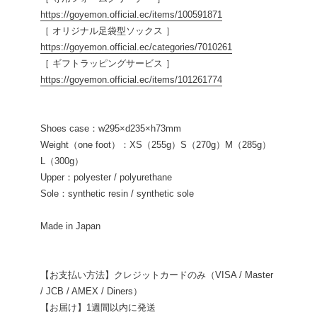
https://goyemon.official.ec/items/100591871
［ オリジナル足袋型ソックス ］
https://goyemon.official.ec/categories/7010261
［ ギフトラッピングサービス ］
https://goyemon.official.ec/items/101261774
Shoes case：w295×d235×h73mm
Weight（one foot）：XS（255g）S（270g）M（285g）
L（300g）
Upper：polyester / polyurethane
Sole：synthetic resin / synthetic sole
Made in Japan
【お支払い方法】クレジットカードのみ（VISA / Master
/ JCB / AMEX / Diners）
【お届け】1週間以内に発送