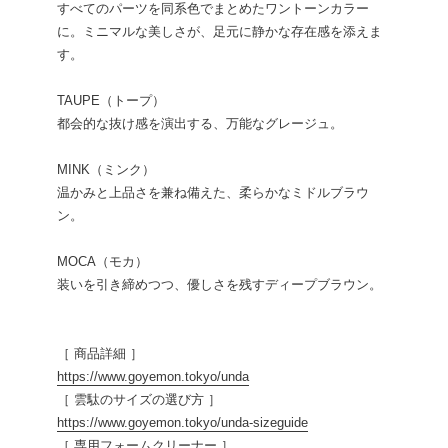
すべてのパーツを同系色でまとめたワントーンカラー
に。ミニマルな美しさが、足元に静かな存在感を添えま
す。
TAUPE（トープ）
都会的な抜け感を演出する、万能なグレージュ。
MINK（ミンク）
温かみと上品さを兼ね備えた、柔らかなミドルブラウ
ン。
MOCA（モカ）
装いを引き締めつつ、優しさを残すディープブラウン。
［ 商品詳細 ］
https://www.goyemon.tokyo/unda
［ 雲駄のサイズの選び方 ］
https://www.goyemon.tokyo/unda-sizeguide
［ 専用フォームクリーナー ］