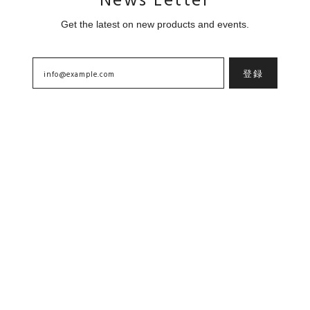
News Letter
Get the latest on new products and events.
登録
Home
About
Contact
プライバシーポリシー
特定商取引法に基づく表記
Add to cart
Copyright © goyemon ONLINE STORE. All Rights Reserved.