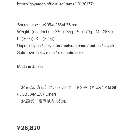
https://goyemon.official.ec/items/101261774
Shoes case：w295×d235×h73mm
Weight（one foot）：XS（255g）S（270g）M（285g）
L（300g）XL（320g）
Upper：nylon / polyester / polyurethane / cotton / rayon
Sole：synthetic resin / synthetic sole
Made in Japan
【お支払い方法】クレジットカードのみ（VISA / Master
/ JCB / AMEX / Diners）
【お届け】1週間以内に発送
28,820
¥