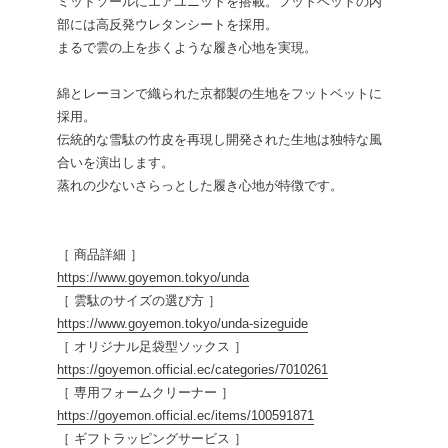
ミッドソールにエアユニットを搭載。フットベットの内
部には高反発ウレタンシートを採用。
まるで雲の上を歩くような履き心地を実現。
綿とレーヨンで織られた京都製の生地をフットベットに
採用。
伝統的な雪駄の竹皮を再現し開発された生地は独特な風
合いを演出します。
蒸れの少ないさらっとした履き心地が特徴です。
［ 商品詳細 ］
https://www.goyemon.tokyo/unda
［ 雲駄のサイズの選び方 ］
https://www.goyemon.tokyo/unda-sizeguide
［ オリジナル足袋型ソックス ］
https://goyemon.official.ec/categories/7010261
［ 専用フォームクリーナー ］
https://goyemon.official.ec/items/100591871
［ ギフトラッピングサービス ］