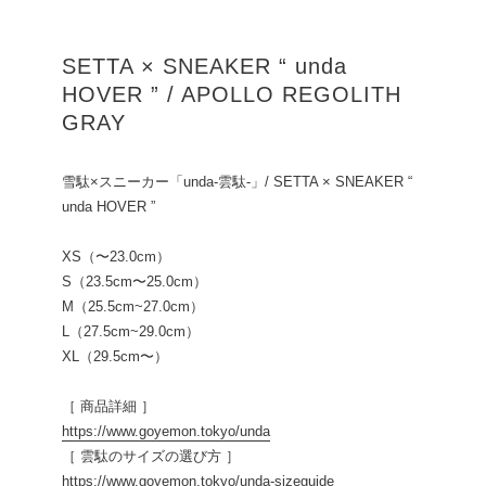
SETTA × SNEAKER “ unda
HOVER ” / APOLLO REGOLITH
GRAY
雪駄×スニーカー「unda-雲駄-」/ SETTA × SNEAKER “
unda HOVER ”
XS（〜23.0cm）
S（23.5cm〜25.0cm）
M（25.5cm~27.0cm）
L（27.5cm~29.0cm）
XL（29.5cm〜）
［ 商品詳細 ］
https://www.goyemon.tokyo/unda
［ 雲駄のサイズの選び方 ］
https://www.goyemon.tokyo/unda-sizeguide