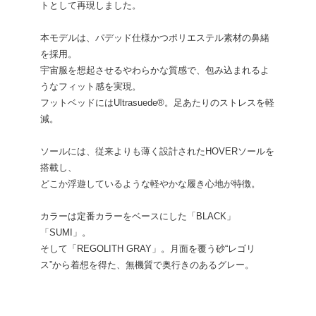
トとして再現しました。
本モデルは、パデッド仕様かつポリエステル素材の鼻緒
を採用。
宇宙服を想起させるやわらかな質感で、包み込まれるよ
うなフィット感を実現。
フットベッドにはUltrasuede®︎。足あたりのストレスを軽
減。
ソールには、従来よりも薄く設計されたHOVERソールを
搭載し、
どこか浮遊しているような軽やかな履き心地が特徴。
カラーは定番カラーをベースにした「BLACK」
「SUMI」。
そして「REGOLITH GRAY」。月面を覆う砂“レゴリ
ス”から着想を得た、無機質で奥行きのあるグレー。