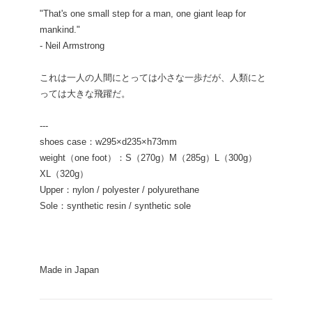
"That's one small step for a man, one giant leap for
mankind."
- Neil Armstrong
これは一人の人間にとっては小さな一歩だが、人類にと
っては大きな飛躍だ。
---
shoes case：w295×d235×h73mm
weight（one foot）：S（270g）M（285g）L（300g）
XL（320g）
Upper：nylon / polyester / polyurethane
Sole：synthetic resin / synthetic sole
Made in Japan