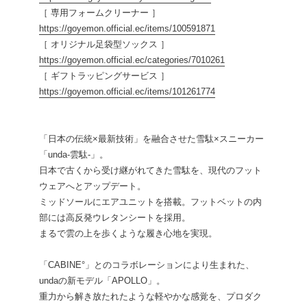
［ 専用フォームクリーナー ］
https://goyemon.official.ec/items/100591871
［ オリジナル足袋型ソックス ］
https://goyemon.official.ec/categories/7010261
［ ギフトラッピングサービス ］
https://goyemon.official.ec/items/101261774
「日本の伝統×最新技術」を融合させた雪駄×スニーカー
「unda-雲駄-」。
日本で古くから受け継がれてきた雪駄を、現代のフット
ウェアへとアップデート。
ミッドソールにエアユニットを搭載。フットベットの内
部には高反発ウレタンシートを採用。
まるで雲の上を歩くような履き心地を実現。
「CABINE°」とのコラボレーションにより生まれた、
undaの新モデル「APOLLO」。
重力から解き放たれたような軽やかな感覚を、プロダク