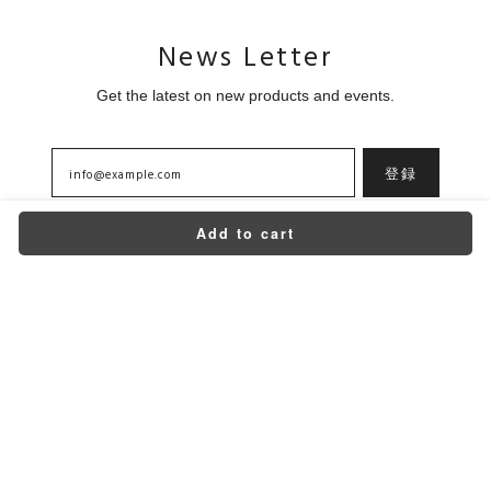
News Letter
Get the latest on new products and events.
登録
Add to cart
Home
About
Contact
プライバシーポリシー
特定商取引法に基づく表記
Copyright © goyemon ONLINE STORE. All Rights Reserved.