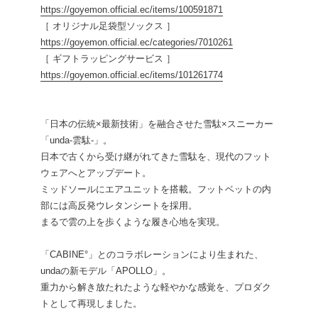
https://goyemon.official.ec/items/100591871
［ オリジナル足袋型ソックス ］
https://goyemon.official.ec/categories/7010261
［ ギフトラッピングサービス ］
https://goyemon.official.ec/items/101261774
「日本の伝統×最新技術」を融合させた雪駄×スニーカー
「unda-雲駄-」。
日本で古くから受け継がれてきた雪駄を、現代のフット
ウェアへとアップデート。
ミッドソールにエアユニットを搭載。フットベットの内
部には高反発ウレタンシートを採用。
まるで雲の上を歩くような履き心地を実現。
「CABINE°」とのコラボレーションにより生まれた、
undaの新モデル「APOLLO」。
重力から解き放たれたような軽やかな感覚を、プロダク
トとして再現しました。