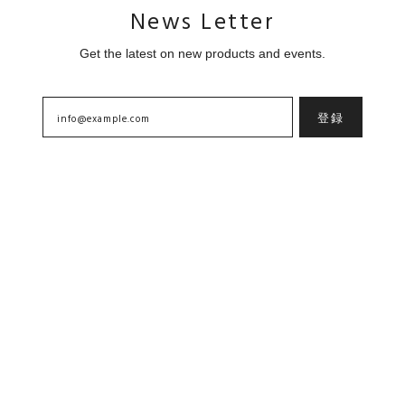
News Letter
Get the latest on new products and events.
登録
Add to cart
Home
About
Contact
プライバシーポリシー
特定商取引法に基づく表記
Copyright © goyemon ONLINE STORE. All Rights Reserved.