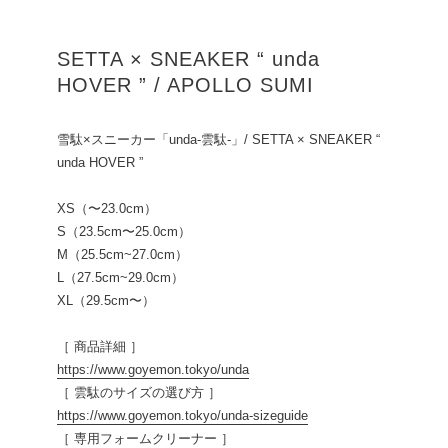
SETTA × SNEAKER “ unda
HOVER ” / APOLLO SUMI
雪駄×スニーカー「unda-雲駄-」/ SETTA × SNEAKER “
unda HOVER ”
XS（〜23.0cm）
S（23.5cm〜25.0cm）
M（25.5cm~27.0cm）
L（27.5cm~29.0cm）
XL（29.5cm〜）
［ 商品詳細 ］
https://www.goyemon.tokyo/unda
［ 雲駄のサイズの選び方 ］
https://www.goyemon.tokyo/unda-sizeguide
［ 専用フォームクリーナー ］