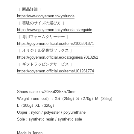
［ 商品詳細 ］
https://www.goyemon.tokyo/unda
［ 雲駄のサイズの選び方 ］
https://www.goyemon.tokyo/unda-sizeguide
［ 専用フォームクリーナー ］
https://goyemon.official.ec/items/100591871
［ オリジナル足袋型ソックス ］
https://goyemon.official.ec/categories/7010261
［ ギフトラッピングサービス ］
https://goyemon.official.ec/items/101261774
Shoes case：w295×d235×h73mm
Weight（one foot）：XS（255g）S（270g）M（285g）
L（300g）XL（320g）
Upper：nylon / polyester / polyurethane
Sole：synthetic resin / synthetic sole
Made in Japan