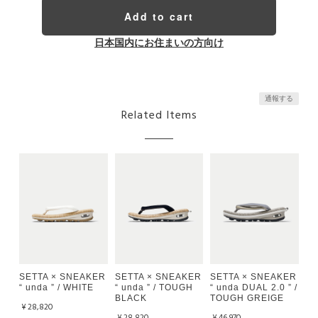
Add to cart
日本国内にお住まいの方向け
通報する
Related Items
SETTA × SNEAKER
SETTA × SNEAKER
SETTA × SNEAKER
“ unda ” / WHITE
“ unda ” / TOUGH
“ unda DUAL 2.0 ” /
BLACK
TOUGH GREIGE
¥28,820
¥28,820
¥46,970