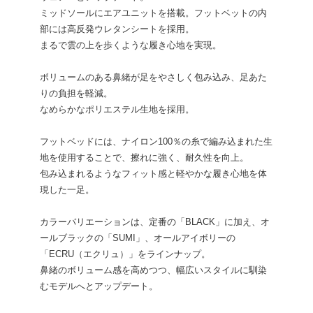
ミッドソールにエアユニットを搭載。フットベットの内
部には高反発ウレタンシートを採用。
まるで雲の上を歩くような履き心地を実現。
ボリュームのある鼻緒が足をやさしく包み込み、足あた
りの負担を軽減。
なめらかなポリエステル生地を採用。
フットベッドには、ナイロン100％の糸で編み込まれた生
地を使用することで、擦れに強く、耐久性を向上。
包み込まれるようなフィット感と軽やかな履き心地を体
現した一足。
カラーバリエーションは、定番の「BLACK」に加え、オ
ールブラックの「SUMI」、オールアイボリーの
「ECRU（エクリュ）」をラインナップ。
鼻緒のボリューム感を高めつつ、幅広いスタイルに馴染
むモデルへとアップデート。