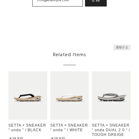
通報する
Related Items
SETTA × SNEAKER
SETTA × SNEAKER
SETTA × SNEAKER
“ unda ” / BLACK
“ unda ” / WHITE
“ unda DUAL 2.0 ” /
TOUGH GREIGE
¥28,820
¥28,820