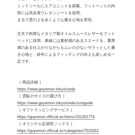
ミッドソールにエアユニットを搭載。フットベットの内
部には高反発ウレタンシートを採用。
まるで雲の上を歩くような履き心地を実現。
丈夫で肉厚なイタリア製オイルスムースレザーをフット
ベッドに採用。鼻緒には素材感のあるスエードを。重厚
感のある仕上がりながらもムレの少ないサラッとした履
き心地と、経年によるフィッテングの向上も楽しめる一
足です。
［ 商品詳細 ］
https://www.goyemon.tokyo/unda
［ 雲駄のサイズの選び方 ］
https://www.goyemon.tokyo/unda-sizeguide
［ ギフトラッピングサービス ］
https://goyemon.official.ec/items/101261774
［ オリジナル足袋型ソックス ］
https://goyemon.official.ec/categories/7010261