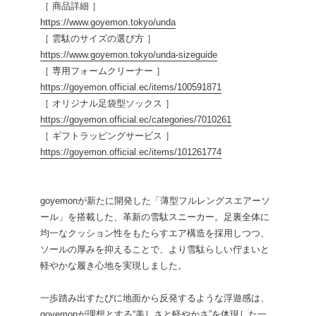
［ 商品詳細 ］
https://www.goyemon.tokyo/unda
［ 雲駄のサイズの選び方 ］
https://www.goyemon.tokyo/unda-sizeguide
［ 専用フォームクリーナー ］
https://goyemon.official.ec/items/100591871
［ オリジナル足袋型ソックス ］
https://goyemon.official.ec/categories/7010261
［ ギフトラッピングサービス ］
https://goyemon.official.ec/items/101261774
goyemonが新たに開発した「薄型フルレングスエアーソ
ール」を搭載した、革新の雪駄スニーカー。足裏全体に
均一なクッション性をもたらすエア構造を採用しつつ、
ソールの厚みを抑えることで、より雪駄らしい佇まいと
軽やかな履き心地を実現しました。
一歩踏み出すたびに地面から反発するような浮遊感は、
goyemonが理想とする“美しさと軽やかさ”を体現した一