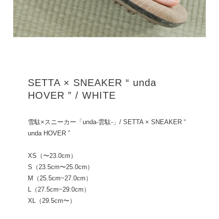
SETTA × SNEAKER “ unda
HOVER ” / WHITE
雪駄×スニーカー「unda-雲駄-」/ SETTA × SNEAKER “
unda HOVER ”
XS（〜23.0cm）
S（23.5cm〜25.0cm）
M（25.5cm~27.0cm）
L（27.5cm~29.0cm）
XL（29.5cm〜）