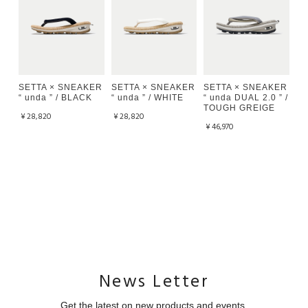
SETTA × SNEAKER
SETTA × SNEAKER
SETTA × SNEAKER
“ unda ” / BLACK
“ unda ” / WHITE
“ unda DUAL 2.0 ” /
TOUGH GREIGE
¥28,820
¥28,820
¥46,970
News Letter
Get the latest on new products and events.