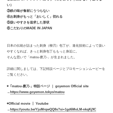
い）
③鉄の味が食材にうつらない
④お刺身がもっと「おいしく」切れる
⑤扱いやすさを追求した形状
⑥こだわりのMADE IN JAPAN
日本の伝統が詰まった刺身（柳刃）包丁が、
進化技術によって扱い
やすくなれば、
きっと刺身包丁ももっと身近に。
そんな思いで「matou-磨刀-」が生まれました。
詳細に関しましては、
下記特設ページとプロモーションムービーを
ご覧ください。
◉「matou-磨刀-」特設ページ ｜ goyemon Official site
→
https://www.goyemon.tokyo/
matou
◉Official movie ｜ Youtube
→
https://youtu.be/YjuMrqwQQ8s?
si=1gd6MoLM-nkqKj9C