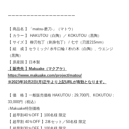
ーーーーーーーーーーーーーーーーーー
【 商品名 】「matou-磨刀-」（マトウ）
【 カラー 】 HAKUTOU（白陶）／ KOKUTOU（黒陶）
【 サイズ 】 柳刃包丁（刺身包丁） / 七寸（刃渡215mm）
【 組 成 】セラミック/ 水牛口輪 / 朴の木（白陶）、ウエンジ
（黒陶）
【 原産国 】日本製
【 販売先 】Makuake（マクアケ）
https://www.makuake.com/
project/matou/
※2023年10月2日(月)
正午より上記URLが有効となります。
【 価 格 】一般販売価格 HAKUTOU：29,700円、KOKUTOU：
33,
000円（税込）
↓Makuake特別価格
【 超早割40％OFF 】100名様 限定
【 超早割 40％OFF 】2本セット／50名様 限定
【 超早割30％OFF 】100名様 限定