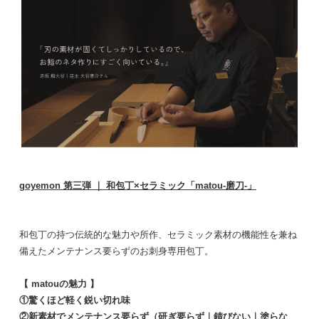
goyemon 第三弾 ｜ 和包丁×セラミック「matou-磨刀-」
和包丁の持つ伝統的な魅力や所作、
セラミック素材の機能性を兼ね
備えたメンテナンス要らずのお刺身
専用包丁。
【 matouの魅力 】
①驚くほど軽く鋭い切れ味
②新素材でメンテナンス要らず（研ぎ要らず｜錆びない｜
塗らな