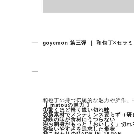
goyemon 第三弾 ｜ 和包丁×セラミ
和包丁の持つ伝統的な魅力や所作、
【 matouの魅力 】
①驚くほど軽く鋭い切れ味
②新素材でメンテナンス要らず（研
③鉄の味が食材にうつらない
④お刺身がもっと「おいしく」切れ
⑤扱いやすさを追求した形状
⑥こだわりのMADE IN JAPAN