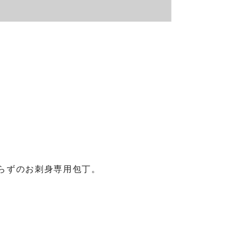
らずのお刺身
専用包丁。