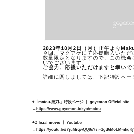
2023年10月2日（月）
正午よりMak
今回、マクアケにて応援購入いただ
数量限定となりますので、
この機会
いでございます。
ご協力、
応援いただけますと幸いで
詳細に関しましては、
下記特設ペー
◉「matou-磨刀-」特設ページ ｜ goyemon Official site
→
https://www.goyemon.tokyo/
matou
◉Official movie ｜ Youtube
→
https://youtu.be/YjuMrqwQQ8s?
si=1gd6MoLM-nkqKj