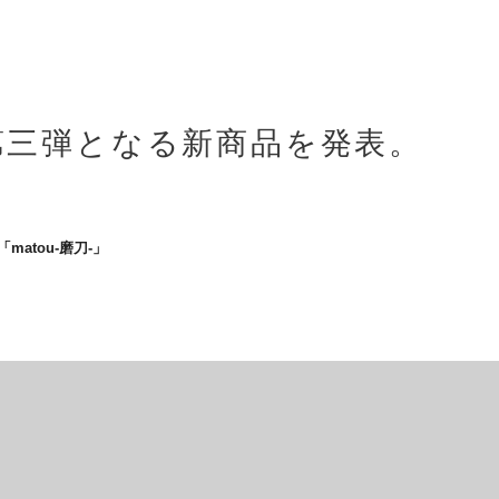
n 第三弾となる新商品を発表。
atou-
磨刀-」