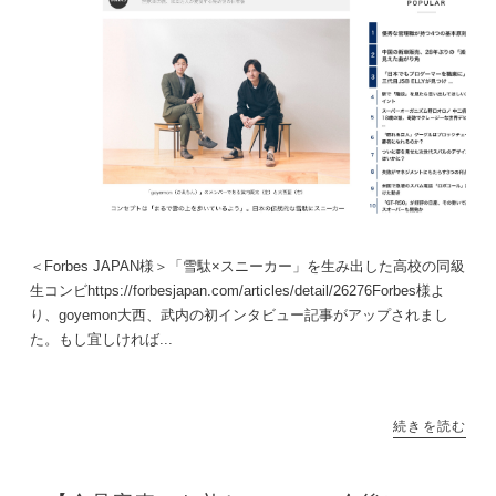
＜Forbes JAPAN様＞「雪駄×スニーカー」を生み出した高校の同級
生コンビhttps://forbesjapan.com/articles/detail/26276Forbes様よ
り、goyemon大西、武内の初インタビュー記事がアップされまし
た。もし宜しければ...
続きを読む