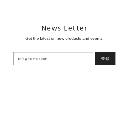
News Letter
Get the latest on new products and events.
登録
Home
About
Contact
プライバシーポリシー
特定商取引法に基づく表記
Copyright © goyemon ONLINE STORE. All Rights Reserved.